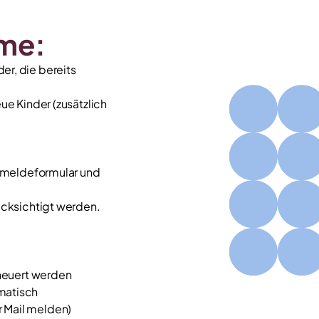
me:
r, die bereits
ue Kinder (zusätzlich
Anmeldeformular und
ücksichtigt werden.
rneuert werden
matisch
 Mail melden)