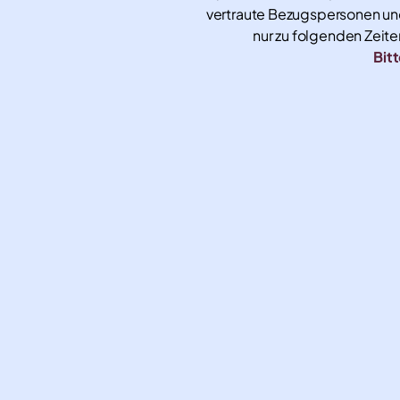
vertraute Bezugspersonen und 
nur zu folgenden Zeit
Bitt